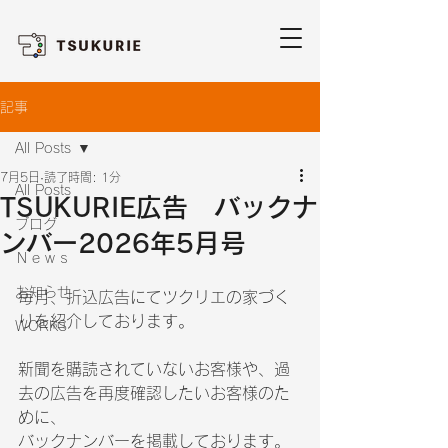
記事
All Posts
7月5日
読了時間: 1分
All Posts
TSUKURIE広告 バックナ
ブログ
ンバー2026年5月号
Ｎｅｗｓ
お知らせ
毎月、折込広告にてツクリエの家づく
りを紹介しております。
WORKS
新聞を購読されていないお客様や、過
去の広告を再度確認したいお客様のた
めに、
バックナンバーを掲載しております。