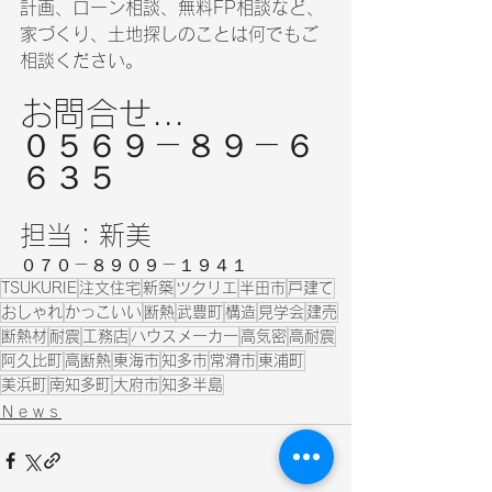
計画、ローン相談、無料FP相談など、
家づくり、土地探しのことは何でもご
相談ください。
お問合せ...
０５６９－８９－６
６３５
担当：新美
０７０－８９０９－１９４１
TSUKURIE
注文住宅
新築
ツクリエ
半田市
戸建て
おしゃれ
かっこいい
断熱
武豊町
構造
見学会
建売
断熱材
耐震
工務店
ハウスメーカー
高気密
高耐震
阿久比町
高断熱
東海市
知多市
常滑市
東浦町
美浜町
南知多町
大府市
知多半島
Ｎｅｗｓ