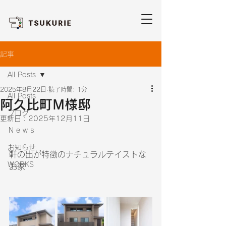
記事
All Posts
2025年8月22日
読了時間: 1分
All Posts
阿久比町M様邸
ブログ
更新日：
2025年12月11日
Ｎｅｗｓ
お知らせ
軒の出が特徴のナチュラルテイストな
WORKS
お家