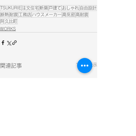
TSUKURIE
注文住宅
新築
戸建て
おしゃれ
自由設計
断熱
耐震
工務店
ハウスメーカー
高気密
高耐震
阿久比町
WORKS
すべて表示
関連記事